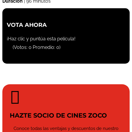
Duración
| 96 minutos
VOTA AHORA
¡Haz clic y puntúa esta película!
(Votos:
0
Promedio:
0
)

HAZTE SOCIO DE CINES ZOCO
Conoce todas las ventajas y descuentos de nuestro