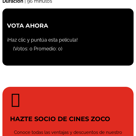
Duración
| 96 minutos
VOTA AHORA
¡Haz clic y puntúa esta película!
(Votos:
0
Promedio:
0
)

HAZTE SOCIO DE CINES ZOCO
Conoce todas las ventajas y descuentos de nuestro