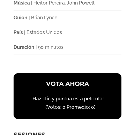
Música
| Heitor Pereira, John Powell
Guión
| Brian Lynch
País
| Estados Unidos
Duración
| 90 minutos
VOTA AHORA
¡Haz clic y puntúa esta película!
(Votos:
0
Promedio:
0
)
SESIONES