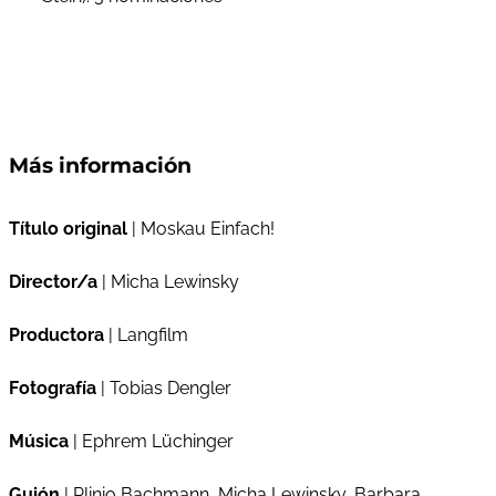
Más información
Título original
| Moskau Einfach!
Director/a
| Micha Lewinsky
Productora
| Langfilm
Fotografía
| Tobias Dengler
Música
| Ephrem Lüchinger
Guión
| Plinio Bachmann, Micha Lewinsky, Barbara