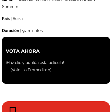
Sommer
País
| Suiza
Duración
| 97 minutos
VOTA AHORA
¡Haz clic y puntúa esta película!
(Votos:
0
Promedio:
0
)