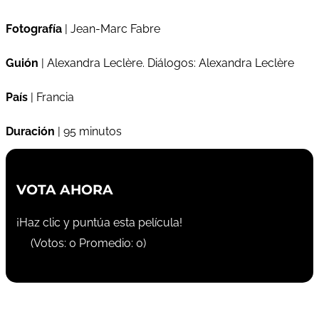
Fotografía
| Jean-Marc Fabre
Guión
| Alexandra Leclère. Diálogos: Alexandra Leclère
País
| Francia
Duración
| 95 minutos
VOTA AHORA
¡Haz clic y puntúa esta película!
(Votos:
0
Promedio:
0
)