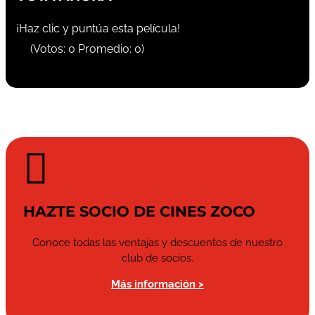
¡Haz clic y puntúa esta película!
(Votos:
0
Promedio:
0
)

HAZTE SOCIO DE CINES ZOCO
Conoce todas las ventajas y descuentos de nuestro
club de socios.
Más información >