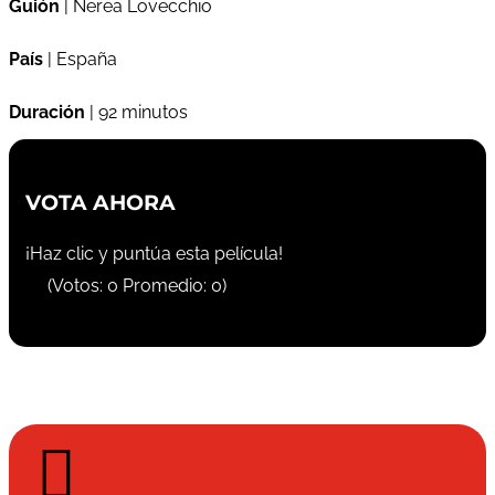
Guión
| Nerea Lovecchio
País
| España
Duración
| 92 minutos
VOTA AHORA
¡Haz clic y puntúa esta película!
(Votos:
0
Promedio:
0
)
