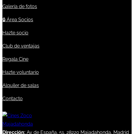
Galería de fotos
🔒
Área Socios
Hazte socio
Club de ventajas
Regala Cine
Hazte voluntario
Alquiler de salas
Contacto
Dirección:
Av de España, 51, 28220 Majadahonda, Madrid