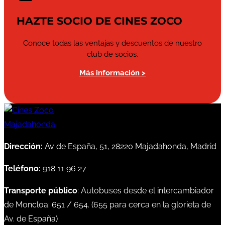
HAZTE SOCIO DE CINES ZOCO
Conoce todas las ventajas y descuentos de nuestro
club de socios.
Más información >
Dirección:
Av de España, 51, 28220 Majadahonda, Madrid
Teléfono:
918 11 96 27
Transporte público
: Autobuses desde el intercambiador
de Moncloa:
651
/
654
. (
655
para cerca en la glorieta de
Av. de España)