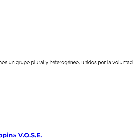
mos un grupo plural y heterogéneo, unidos por la voluntad
in» V.O.S.E.