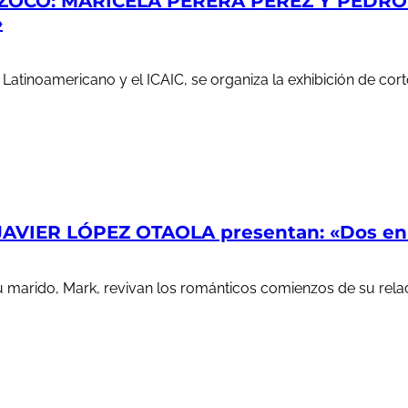
ZOCO: MARICELA PERERA PÉREZ Y PEDRO S
»
e Latinoamericano y el ICAIC, se organiza la exhibición de c
AVIER LÓPEZ OTAOLA presentan: «Dos en l
u marido, Mark, revivan los románticos comienzos de su rela