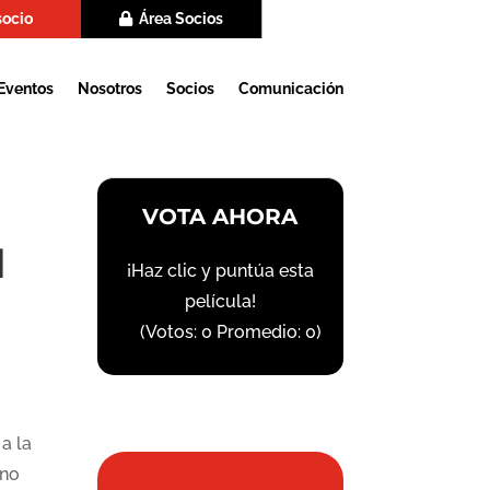
socio
Área Socios
Eventos
Nosotros
Socios
Comunicación
VOTA AHORA
N
¡Haz clic y puntúa esta
película!
(Votos:
0
Promedio:
0
)
a la
 no