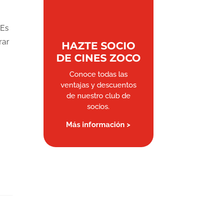
 Es
rar
HAZTE SOCIO
DE CINES ZOCO
Conoce todas las
ventajas y descuentos
de nuestro club de
socios.
Más información >