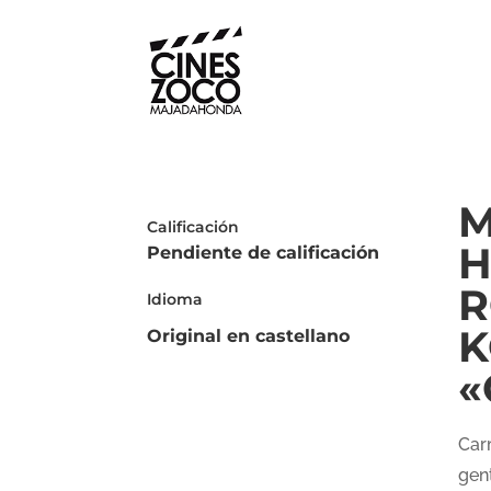
Calificación
H
Pendiente de calificación
R
Idioma
K
Original en castellano
«
Car
gen