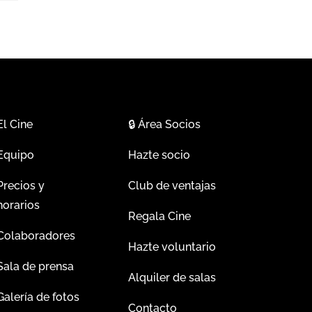
El Cine
🔒
Área Socios
Equipo
Hazte socio
Precios y
Club de ventajas
horarios
Regala Cine
Colaboradores
Hazte voluntario
Sala de prensa
Alquiler de salas
Galería de fotos
Contacto