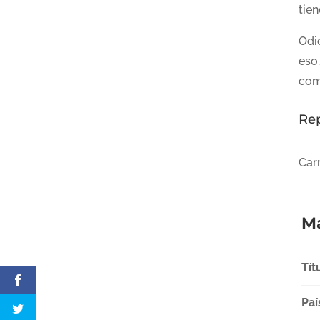
tien
Odi
eso.
comp
Re
Car
Má
Tít
Paí