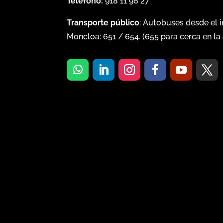
Teléfono:
918 11 96 27
Transporte público
: Autobuses desde el 
Moncloa:
651
/
654
. (
655
para cerca en la 