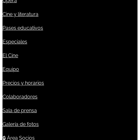
Ópera
Cine y literatura
Pases educativos
Especiales
El Cine
Equipo
Precios y horarios
Colaboradores
Sala de prensa
Galería de fotos
🔒
Área Socios