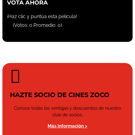
VOTA AHORA
¡Haz clic y puntúa esta película!
(Votos:
0
Promedio:
0
)

HAZTE SOCIO DE CINES ZOCO
Conoce todas las ventajas y descuentos de nuestro
club de socios.
Más información >