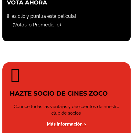
VOTA AHORA
¡Haz clic y puntúa esta película!
(Votos:
0
Promedio:
0
)

HAZTE SOCIO DE CINES ZOCO
Conoce todas las ventajas y descuentos de nuestro
club de socios.
Más información >