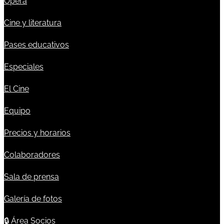
Ópera
Cine y literatura
Pases educativos
Especiales
El Cine
Equipo
Precios y horarios
Colaboradores
Sala de prensa
Galería de fotos
🔒
Área Socios