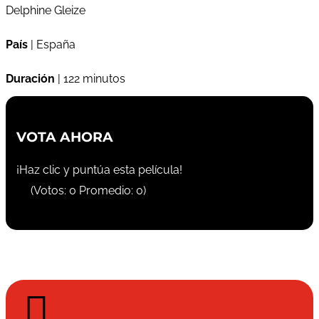
Delphine Gleize
País
| España
Duración
| 122 minutos
VOTA AHORA
¡Haz clic y puntúa esta película!
(Votos:
0
Promedio:
0
)
