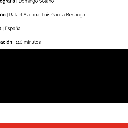
ografía
| Domingo Solano
ión
| Rafael Azcona, Luis García Berlanga
s
| España
ación
| 116 minutos