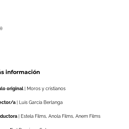
é)
s información
ulo original
| Moros y cristianos
ector/a
| Luis García Berlanga
ductora
| Estela Films, Anola Films, Anem Films