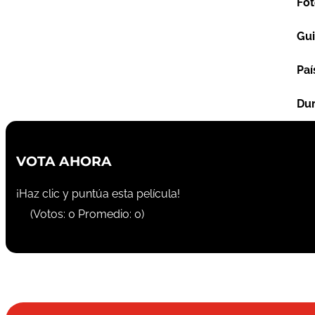
Fot
Gu
Paí
Dur
VOTA AHORA
¡Haz clic y puntúa esta película!
(Votos:
0
Promedio:
0
)