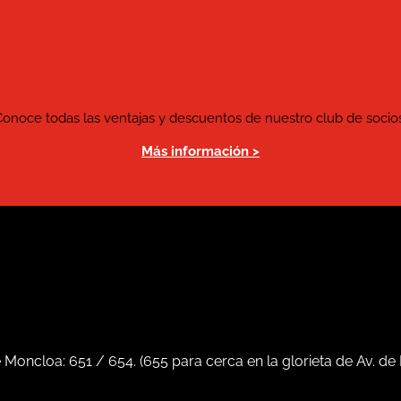
Conoce todas las ventajas y descuentos de nuestro club de socios
Más información >
e Moncloa:
651
/
654
. (
655
para cerca en la glorieta de Av. de