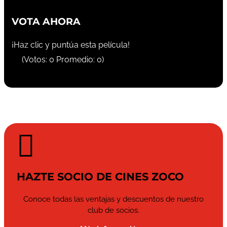
VOTA AHORA
¡Haz clic y puntúa esta película!
(Votos:
0
Promedio:
0
)

HAZTE SOCIO DE CINES ZOCO
Conoce todas las ventajas y descuentos de nuestro
club de socios.