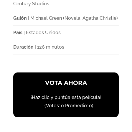
Century Studios
Guión
| Michael Green (Novela: Agatha Christie)
País
| Estados Unidos
Duración
| 126 minutos
VOTA AHORA
¡Haz clic y puntúa esta película!
(Votos:
0
Promedio:
0
)