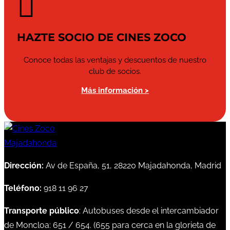

HAZTE SOCIO DE CINES ZOCO
Conoce todas las ventajas y descuentos de nuestro
club de socios.
Más información >
Dirección:
Av de España, 51, 28220 Majadahonda, Madrid
Teléfono:
918 11 96 27
Transporte público
: Autobuses desde el intercambiador
de Moncloa:
651
/
654
. (
655
para cerca en la glorieta de