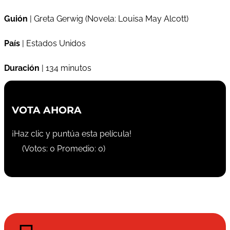
Guión
| Greta Gerwig (Novela: Louisa May Alcott)
País
| Estados Unidos
Duración
| 134 minutos
VOTA AHORA
¡Haz clic y puntúa esta película!
(Votos:
0
Promedio:
0
)