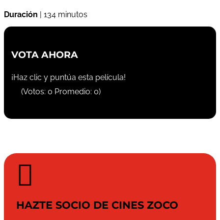
Duración
| 134 minutos
VOTA AHORA
¡Haz clic y puntúa esta película!
(Votos:
0
Promedio:
0
)

HAZTE SOCIO DE CINES ZOCO