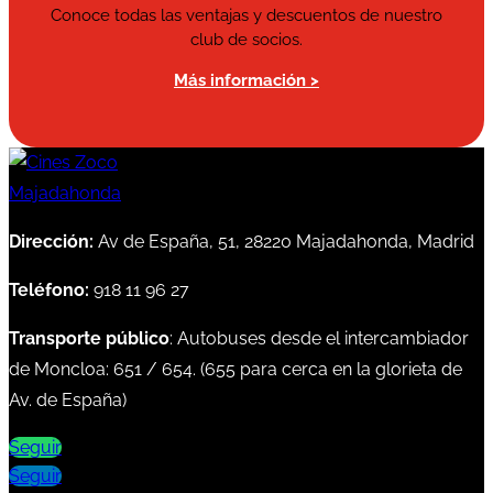
Conoce todas las ventajas y descuentos de nuestro
club de socios.
Más información >
Dirección:
Av de España, 51, 28220 Majadahonda, Madrid
Teléfono:
918 11 96 27
Transporte público
: Autobuses desde el intercambiador
de Moncloa:
651
/
654
. (
655
para cerca en la glorieta de
Av. de España)
Seguir
Seguir