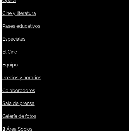
Ópera
Cine y literatura
Pases educativos
Especiales
El Cine
Equipo
Precios y horarios
Colaboradores
Sala de prensa
Galería de fotos
🔒
Área Socios