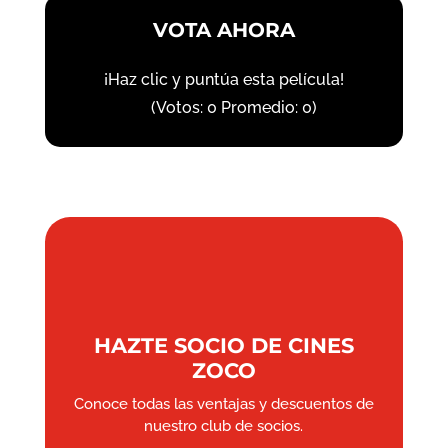
VOTA AHORA
¡Haz clic y puntúa esta película!
(Votos:
0
Promedio:
0
)
HAZTE SOCIO DE CINES
ZOCO
Conoce todas las ventajas y descuentos de
nuestro club de socios.