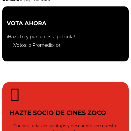
VOTA AHORA
¡Haz clic y puntúa esta película!
(Votos:
0
Promedio:
0
)

HAZTE SOCIO DE CINES ZOCO
Conoce todas las ventajas y descuentos de nuestro