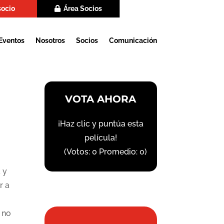
socio
Área Socios
Eventos
Nosotros
Socios
Comunicación
VOTA AHORA
¡Haz clic y puntúa esta
película!
(Votos:
0
Promedio:
0
)
 y
r a
 no