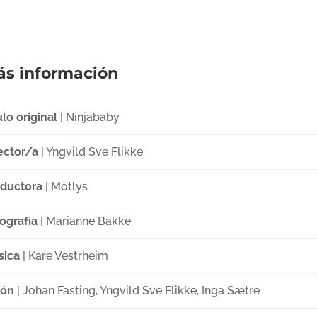
s información
ulo original
| Ninjababy
ector/a
| Yngvild Sve Flikke
ductora
| Motlys
ografía
| Marianne Bakke
sica
| Kare Vestrheim
ión
| Johan Fasting, Yngvild Sve Flikke, Inga Sætre