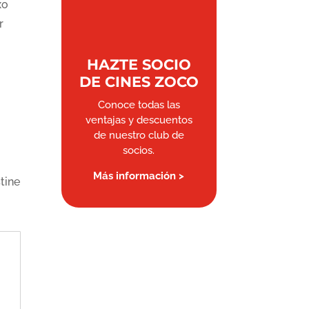
xo
r
HAZTE SOCIO
DE CINES ZOCO
Conoce todas las
ventajas y descuentos
de nuestro club de
socios.
Más información >
tine