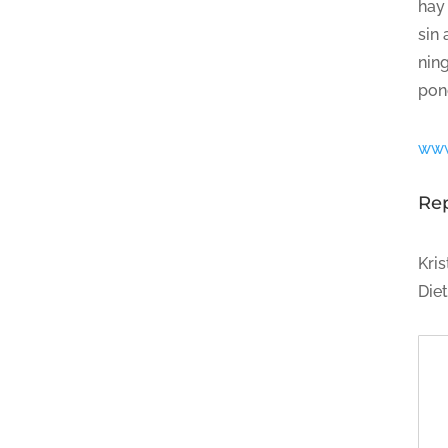
hay
sin
ning
pond
www
Re
Kris
Die