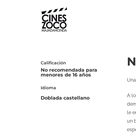
N
Calificación
No recomendada para
menores de 16 años
Una
Idioma
A l
Doblada castellano
dem
le e
un 
espe