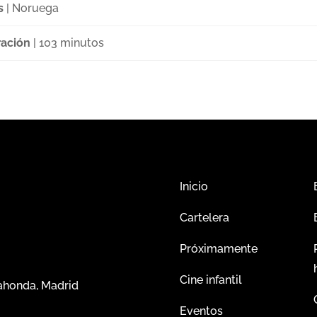
s
| Noruega
ación
| 103 minutos
Inicio
Cartelera
Próximamente
Cine infantil
dahonda, Madrid
Eventos