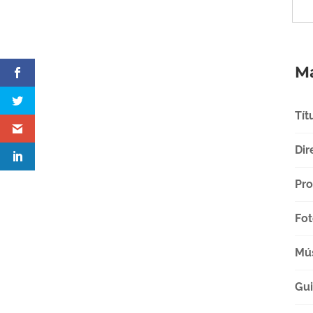
Má
Tít
Dir
Pro
Fot
Mú
Gu