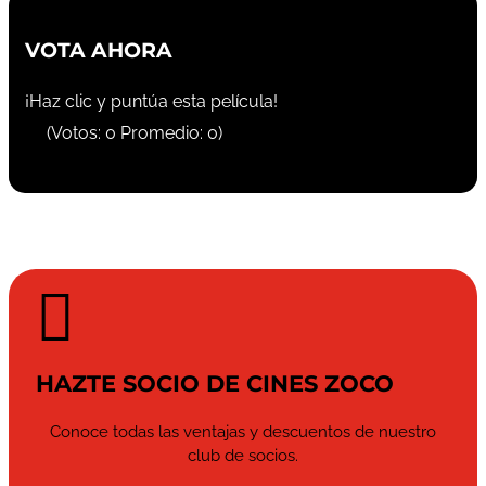
VOTA AHORA
¡Haz clic y puntúa esta película!
(Votos:
0
Promedio:
0
)

HAZTE SOCIO DE CINES ZOCO
Conoce todas las ventajas y descuentos de nuestro
club de socios.