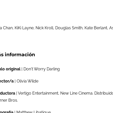
a Chan, KiKi Layne, Nick Kroll, Douglas Smith, Kate Berlant, 
s información
ulo original
| Don't Worry Darling
ector/a
| Olivia Wilde
ductora
| Vertigo Entertainment, New Line Cinema. Distribuid
ner Bros.
ografía
| Matthew Libatique