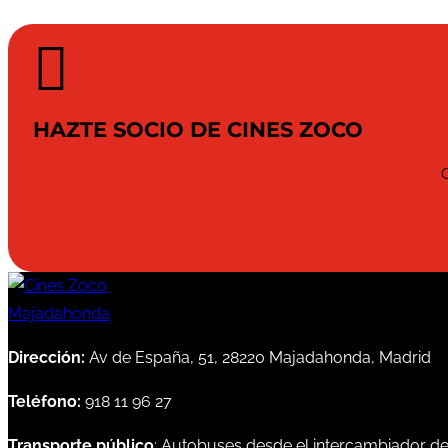

HAZTE SOCIO DE CINES ZOCO
Dirección:
Av de España, 51, 28220 Majadahonda, Madrid
Teléfono:
918 11 96 27
Transporte público
: Autobuses desde el intercambiador d