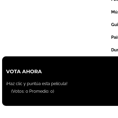
Mú
Gu
Paí
Dur
VOTA AHORA
¡Haz clic y puntúa esta película!
(Votos:
0
Promedio:
0
)