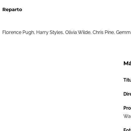
Reparto
Florence Pugh, Harry Styles, Olivia Wilde, Chris Pine, Gemm
Má
Tít
Dir
Pro
War
Fot