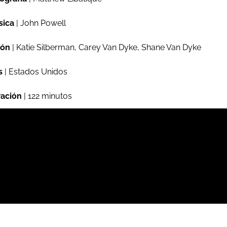
sica
| John Powell
ión
| Katie Silberman, Carey Van Dyke, Shane Van Dyke
s
| Estados Unidos
ación
| 122 minutos