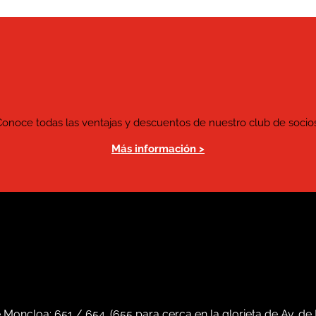
Conoce todas las ventajas y descuentos de nuestro club de socios
Más información >
e Moncloa:
651
/
654
. (
655
para cerca en la glorieta de Av. de