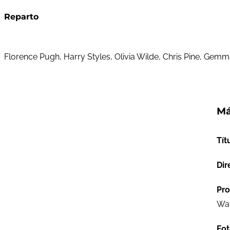
Reparto
Florence Pugh, Harry Styles, Olivia Wilde, Chris Pine, Gemm
Má
Tít
Dir
Pro
War
Fot