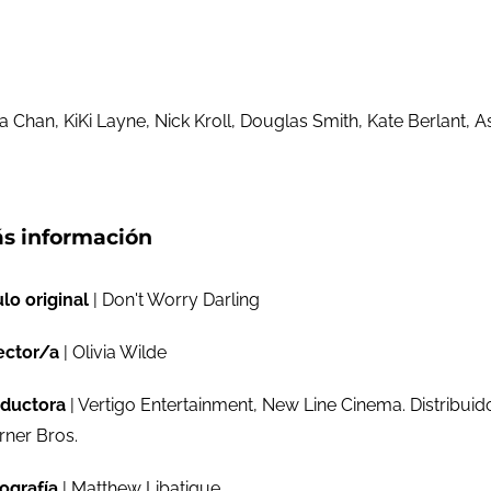
a Chan, KiKi Layne, Nick Kroll, Douglas Smith, Kate Berlant, 
s información
ulo original
| Don't Worry Darling
ector/a
| Olivia Wilde
ductora
| Vertigo Entertainment, New Line Cinema. Distribuid
ner Bros.
ografía
| Matthew Libatique