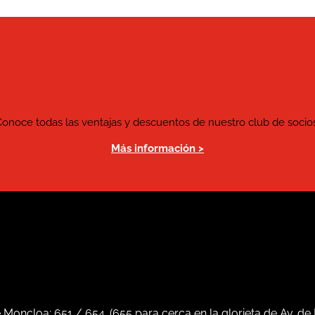
Conoce todas las ventajas y descuentos de nuestro club de socios
Más información >
e Moncloa:
651
/
654
. (
655
para cerca en la glorieta de Av. de