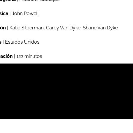
sica
| John Powell
ión
| Katie Silberman, Carey Van Dyke, Shane Van Dyke
s
| Estados Unidos
ación
| 122 minutos