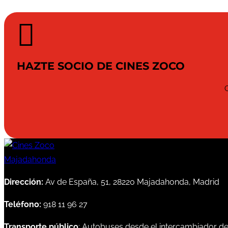

HAZTE SOCIO DE CINES ZOCO
Dirección:
Av de España, 51, 28220 Majadahonda, Madrid
Teléfono:
918 11 96 27
Transporte público
: Autobuses desde el intercambiador d