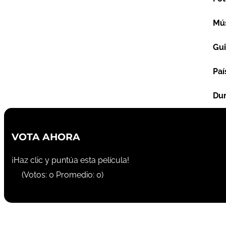
Mú
Gu
Paí
Dur
VOTA AHORA
¡Haz clic y puntúa esta película!
(Votos:
0
Promedio:
0
)