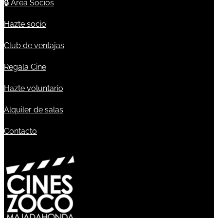
🔒
Área Socios
Hazte socio
Club de ventajas
Regala Cine
Hazte voluntario
Alquiler de salas
Contacto