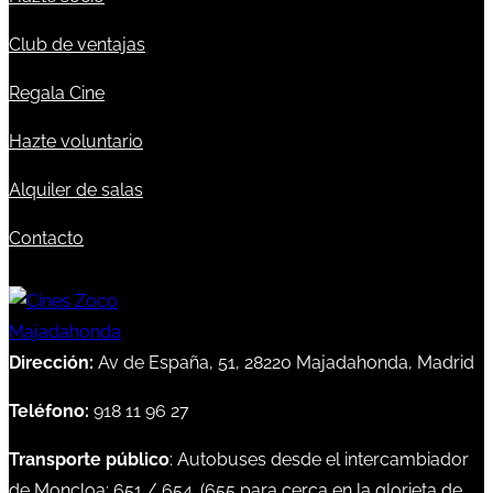
Club de ventajas
Regala Cine
Hazte voluntario
Alquiler de salas
Contacto
Dirección:
Av de España, 51, 28220 Majadahonda, Madrid
Teléfono:
918 11 96 27
Transporte público
: Autobuses desde el intercambiador
de Moncloa:
651
/
654
. (
655
para cerca en la glorieta de