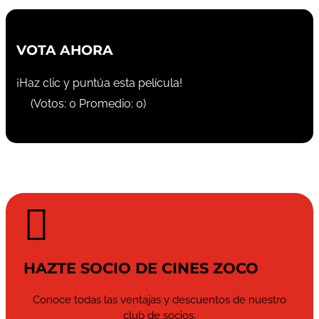
VOTA AHORA
¡Haz clic y puntúa esta película!
(Votos:
0
Promedio:
0
)

HAZTE SOCIO DE CINES ZOCO
Conoce todas las ventajas y descuentos de nuestro
club de socios.