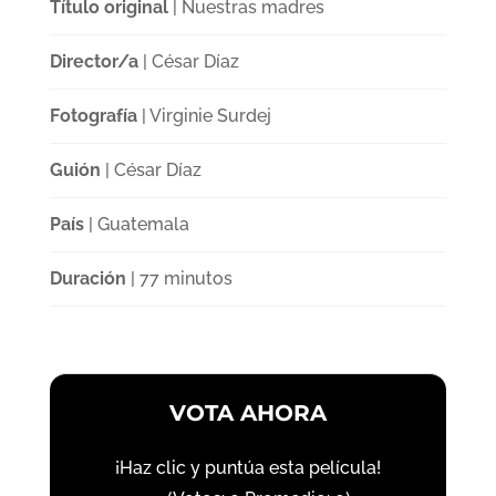
Título original
| Nuestras madres
Director/a
| César Díaz
Fotografía
| Virginie Surdej
Guión
| César Díaz
País
| Guatemala
Duración
| 77 minutos
VOTA AHORA
¡Haz clic y puntúa esta película!