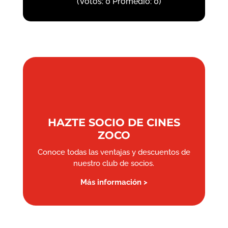
(Votos:
0
Promedio:
0
)
HAZTE SOCIO DE CINES
ZOCO
Conoce todas las ventajas y descuentos de
nuestro club de socios.
Más información >