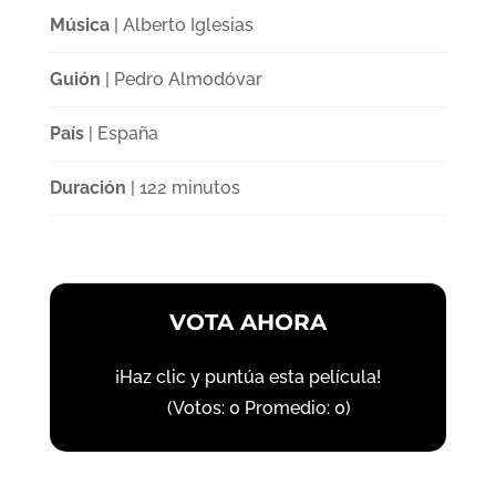
Música
| Alberto Iglesias
Guión
| Pedro Almodóvar
País
| España
Duración
| 122 minutos
VOTA AHORA
¡Haz clic y puntúa esta película!
(Votos:
0
Promedio:
0
)