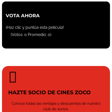
VOTA AHORA
¡Haz clic y puntúa esta película!
(Votos:
0
Promedio:
0
)

HAZTE SOCIO DE CINES ZOCO
Conoce todas las ventajas y descuentos de nuestro
club de socios.