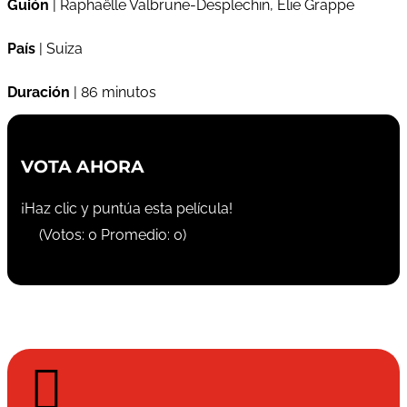
Guión
| Raphaëlle Valbrune-Desplechin, Elie Grappe
País
| Suiza
Duración
| 86 minutos
VOTA AHORA
¡Haz clic y puntúa esta película!
(Votos:
0
Promedio:
0
)
