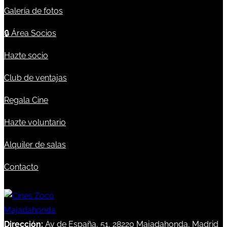
Galería de fotos
🔒
Área Socios
Hazte socio
Club de ventajas
Regala Cine
Hazte voluntario
Alquiler de salas
Contacto
Dirección:
Av de España, 51, 28220 Majadahonda, Madrid