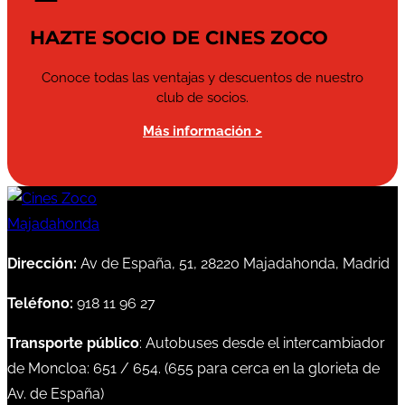
HAZTE SOCIO DE CINES ZOCO
Conoce todas las ventajas y descuentos de nuestro
club de socios.
Más información >
Dirección:
Av de España, 51, 28220 Majadahonda, Madrid
Teléfono:
918 11 96 27
Transporte público
: Autobuses desde el intercambiador
de Moncloa:
651
/
654
. (
655
para cerca en la glorieta de
Av. de España)