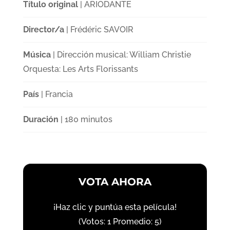
Título original
| ARIODANTE
Director/a
| Frédéric SAVOIR
Música
| Dirección musical: William Christie
Orquesta: Les Arts Florissants
País
| Francia
Duración
| 180 minutos
VOTA AHORA
¡Haz clic y puntúa esta película!
(Votos:
1
Promedio:
5
)