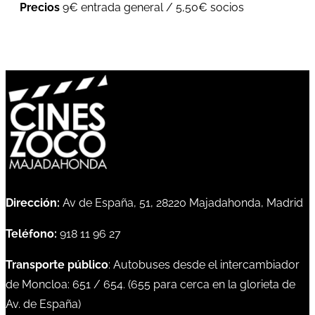
Precios
9€ entrada general / 5,50€ socios
Dirección:
Av de España, 51, 28220 Majadahonda, Madrid
Teléfono:
918 11 96 27
Transporte público
: Autobuses desde el intercambiador
de Moncloa:
651
/
654
. (
655
para cerca en la glorieta de
Av. de España)