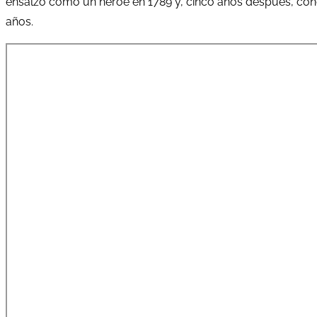
ensalzó como un héroe en 1789 y, cinco años después, conden
años.