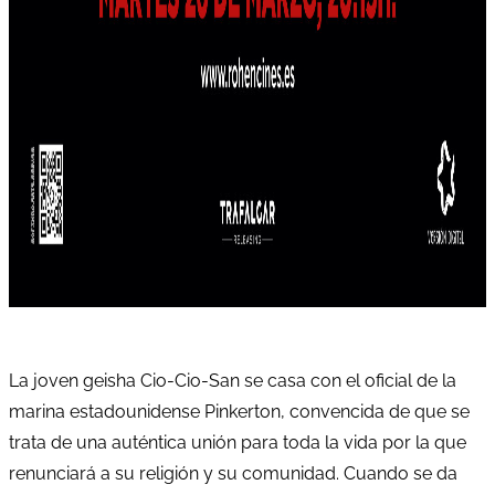
La joven geisha Cio-Cio-San se casa con el oficial de la
marina estadounidense Pinkerton, convencida de que se
trata de una auténtica unión para toda la vida por la que
renunciará a su religión y su comunidad. Cuando se da