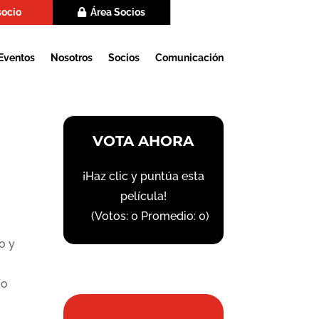
socio
Área Socios
Eventos
Nosotros
Socios
Comunicación
VOTA AHORA
¡Haz clic y puntúa esta
película!
(Votos:
0
Promedio:
0
)
o y
ío