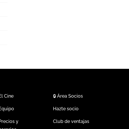
El Cine
🔒
Área Socios
Equipo
Hazte socio
Precios y
Club de ventajas