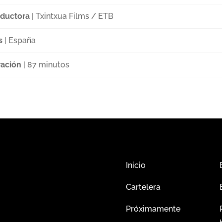
ductora
| Txintxua Films / ETB
s
| España
ación
| 87 minutos
Inicio
Cartelera
Próximamente