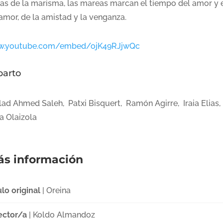
llas de la marisma, las mareas marcan el tiempo del amor y 
amor, de la amistad y la venganza.
.youtube.com/embed/ojK49RJjwQc
parto
lad Ahmed Saleh, Patxi Bisquert, Ramón Agirre, Iraia Elias,
a Olaizola
s información
ulo original
| Oreina
ector/a
| Koldo Almandoz