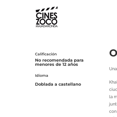
O
Calificación
No recomendada para
menores de 12 años
Una
Idioma
Khal
Doblada a castellano
ciud
la 
junt
con