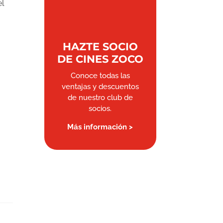
el
HAZTE SOCIO
DE CINES ZOCO
Conoce todas las
ventajas y descuentos
de nuestro club de
socios.
Más información >