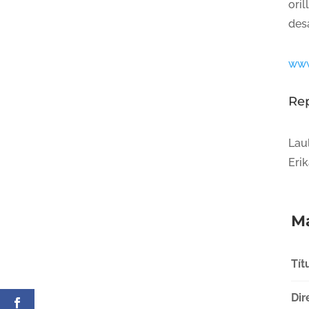
ori
des
www
Re
Lau
Erik
Má
Tít
Dir