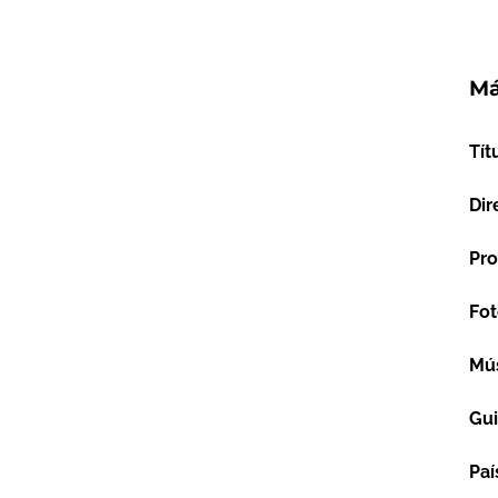
Má
Tít
Dir
Pro
Fot
Mú
Gu
Paí