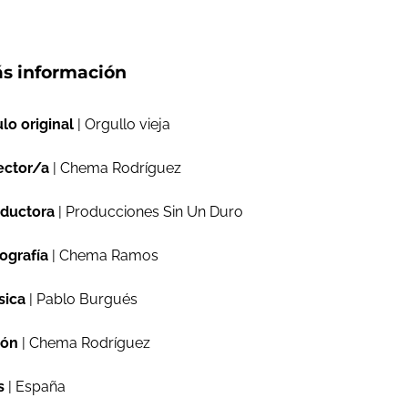
s información
ulo original
| Orgullo vieja
ector/a
| Chema Rodríguez
ductora
| Producciones Sin Un Duro
ografía
| Chema Ramos
sica
| Pablo Burgués
ión
| Chema Rodríguez
s
| España