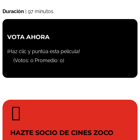
Duración
| 97 minutos
VOTA AHORA
¡Haz clic y puntúa esta película!
(Votos:
0
Promedio:
0
)

HAZTE SOCIO DE CINES ZOCO