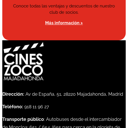
Conoce todas las ventajas y descuentos de nuestro
club de socios.
Más información >
Dirección:
Av de España, 51, 28220 Majadahonda, Madrid
Teléfono:
918 11 96 27
Transporte público
: Autobuses desde el intercambiador
de Moncloa:
651
/
654
. (
655
para cerca en la glorieta de