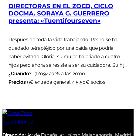
DIRECTORAS EN EL ZOCO, CICLO
DOCMA. SORAYA G. GUERRERO
presenta: «Tuentifourseven»
Después de toda la vida trabajando, Pedro se ha
quedado tetrapléjico por una caída que podría
haber evitado. Gloria, su mujer, ha criado a cuatro
hijos pero ahora se resiste a ser su cuidadora. Su hij...
¿Cuándo?
17/09/2026 a las 20:00
Precios
9€ entrada general / 5,50€ socios
Dirección:
Av de España, 51, 28220 Majadahonda, Madrid