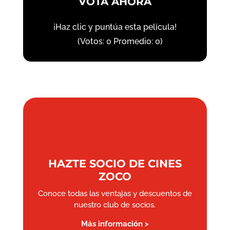
VOTA AHORA
¡Haz clic y puntúa esta película!
(Votos:
0
Promedio:
0
)
HAZTE SOCIO DE CINES
ZOCO
Conoce todas las ventajas y descuentos de
nuestro club de socios.
Más información >