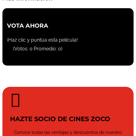
VOTA AHORA
¡Haz clic y puntúa esta película!
(Votos:
0
Promedio:
0
)

HAZTE SOCIO DE CINES ZOCO
Conoce todas las ventajas y descuentos de nuestro