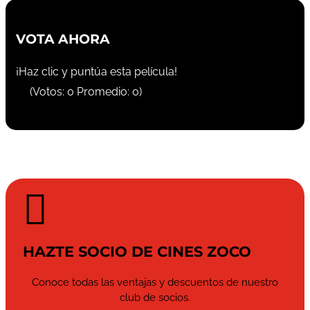
VOTA AHORA
¡Haz clic y puntúa esta película!
(Votos:
0
Promedio:
0
)

HAZTE SOCIO DE CINES ZOCO
Conoce todas las ventajas y descuentos de nuestro
club de socios.