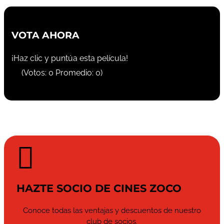
VOTA AHORA
¡Haz clic y puntúa esta película!
(Votos:
0
Promedio:
0
)

HAZTE SOCIO DE CINES ZOCO
Conoce todas las ventajas y descuentos de nuestro
club de socios.