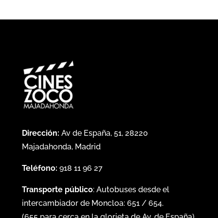
Dirección:
Av de España, 51, 28220
Majadahonda, Madrid
Teléfono:
918 11 96 27
Transporte público
: Autobuses desde el
intercambiador de Moncloa:
651
/
654
.
(
655
para cerca en la glorieta de Av. de España)