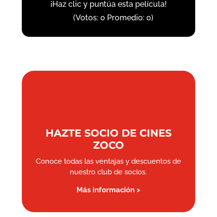
¡Haz clic y puntúa esta película!
(Votos:
0
Promedio:
0
)
HAZTE SOCIO DE CINES
ZOCO
Conoce todas las ventajas y descuentos de
nuestro club de socios.
Más información >