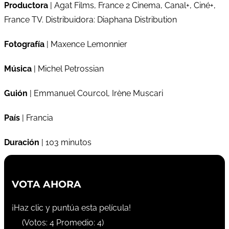
Productora
| Agat Films, France 2 Cinema, Canal+, Ciné+,
France TV. Distribuidora: Diaphana Distribution
Fotografía
| Maxence Lemonnier
Música
| Michel Petrossian
Guión
| Emmanuel Courcol, Irène Muscari
País
| Francia
Duración
| 103 minutos
VOTA AHORA
¡Haz clic y puntúa esta película!
(Votos:
4
Promedio:
4
)