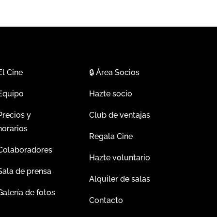
El Cine
🔒
Área Socios
Equipo
Hazte socio
Precios y
Club de ventajas
horarios
Regala Cine
Colaboradores
Hazte voluntario
Sala de prensa
Alquiler de salas
Galería de fotos
Contacto