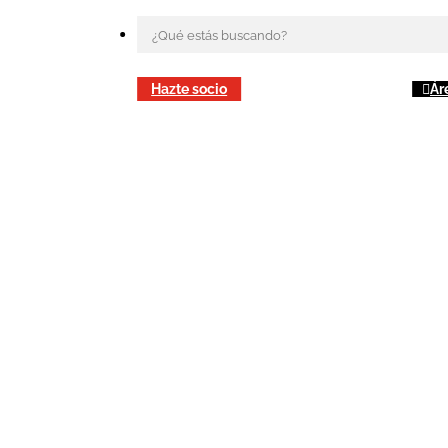
Hazte socio
Ár