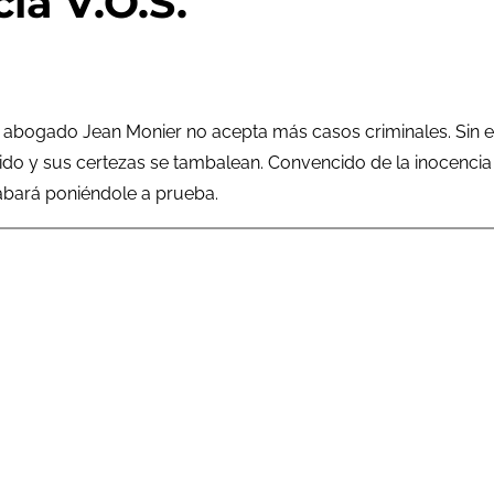
ia V.O.S.
l abogado Jean Monier no acepta más casos criminales. Sin em
o y sus certezas se tambalean. Convencido de la inocencia d
cabará poniéndole a prueba.