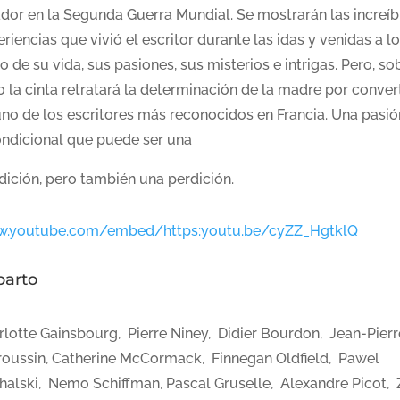
ador en la Segunda Guerra Mundial. Se mostrarán las increíb
riencias que vivió el escritor durante las idas y venidas a lo
o de su vida, sus pasiones, sus misterios e intrigas. Pero, so
 la cinta retratará la determinación de la madre por convert
uno de los escritores más reconocidos en Francia. Una pasió
ondicional que puede ser una
dición, pero también una perdición.
.youtube.com/embed/https:youtu.be/cyZZ_HgtklQ
parto
rlotte Gainsbourg, Pierre Niney, Didier Bourdon, Jean-Pierr
roussin, Catherine McCormack, Finnegan Oldfield, Pawel
halski, Nemo Schiffman, Pascal Gruselle, Alexandre Picot,