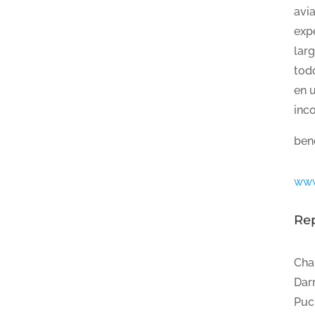
avi
expe
larg
todo
en 
inc
ben
www
Re
Cha
Dar
Puc