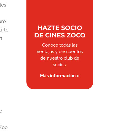
les
bre
HAZTE SOCIO
irle
DE CINES ZOCO
n
Conoce todas las
ventajas y descuentos
de nuestro club de
socios.
Más información >
e
 Zoe