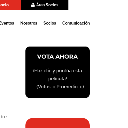
socio
Área Socios
Eventos
Nosotros
Socios
Comunicación
VOTA AHORA
¡Haz clic y puntúa esta
película!
(Votos:
0
Promedio:
0
)
o
dre.