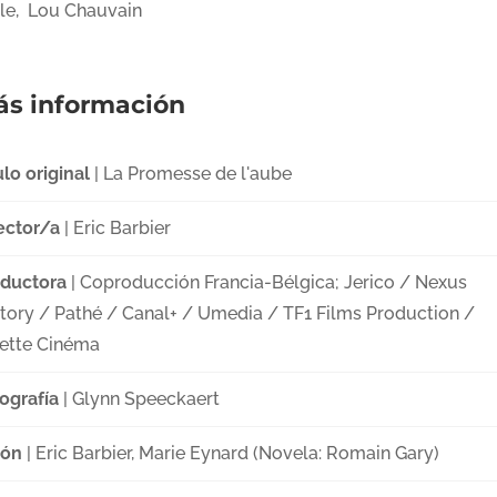
le, Lou Chauvain
s información
ulo original
| La Promesse de l'aube
ector/a
| Eric Barbier
ductora
| Coproducción Francia-Bélgica; Jerico / Nexus
tory / Pathé / Canal+ / Umedia / TF1 Films Production /
ette Cinéma
ografía
| Glynn Speeckaert
ión
| Eric Barbier, Marie Eynard (Novela: Romain Gary)