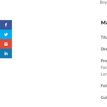
Boy
Má
Tít
Dir
Pro
Fac
Lor
Fot
Gu