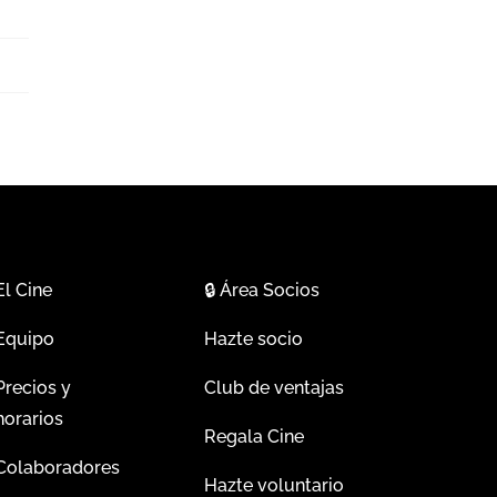
El Cine
🔒
Área Socios
Equipo
Hazte socio
Precios y
Club de ventajas
horarios
Regala Cine
Colaboradores
Hazte voluntario