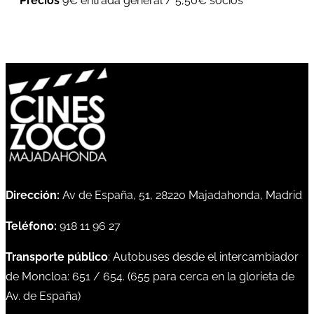
Precios
9€ entrada general / 5,50€ socios
Dirección:
Av de España, 51, 28220 Majadahonda, Madrid
Teléfono:
918 11 96 27
Transporte público
: Autobuses desde el intercambiador
de Moncloa:
651
/
654
. (
655
para cerca en la glorieta de
Av. de España)