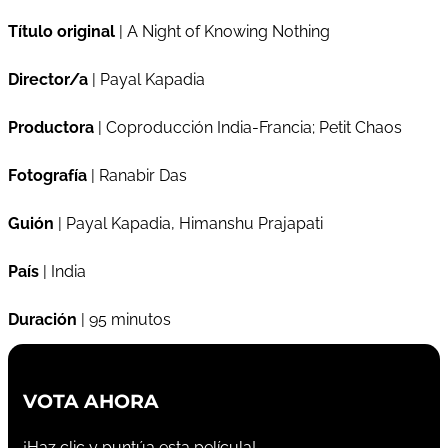
Título original
| A Night of Knowing Nothing
Director/a
| Payal Kapadia
Productora
| Coproducción India-Francia; Petit Chaos
Fotografía
| Ranabir Das
Guión
| Payal Kapadia, Himanshu Prajapati
País
| India
Duración
| 95 minutos
VOTA AHORA
¡Haz clic y puntúa esta película!