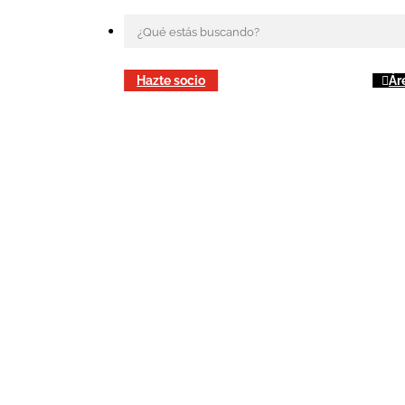
Hazte socio
Ár