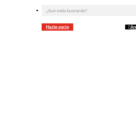
Hazte socio
Ár